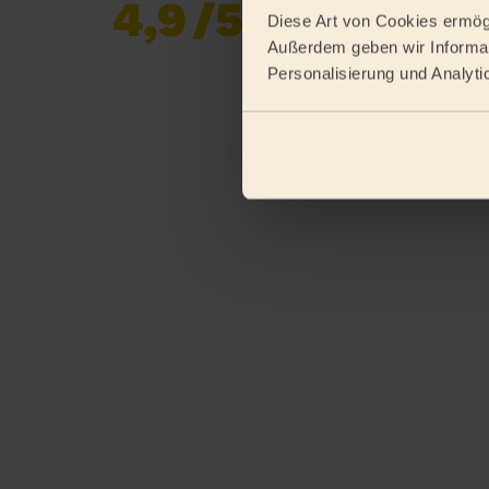
4,9
/5
Bereits 619 170
Diese Art von Cookies ermögl
Bewertungen
Außerdem geben wir Informat
gesammelt von
Personalisierung und Analyti
eKomi