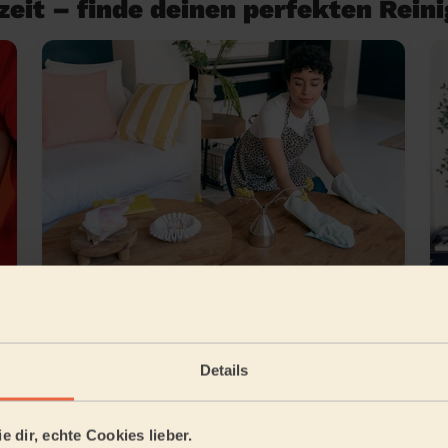
eit – finde deinen perfekten Rein
Reinigung der Ferienwohnung
Details
samberg
e dir, echte Cookies lieber.