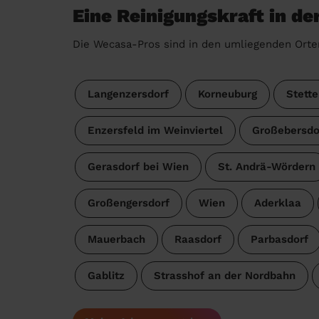
Eine Reinigungskraft in d
Die Wecasa-Pros sind in den umliegenden Orte
Langenzersdorf
Korneuburg
Stette
Enzersfeld im Weinviertel
Großebersdo
Gerasdorf bei Wien
St. Andrä-Wördern
Großengersdorf
Wien
Aderklaa
Mauerbach
Raasdorf
Parbasdorf
Gablitz
Strasshof an der Nordbahn