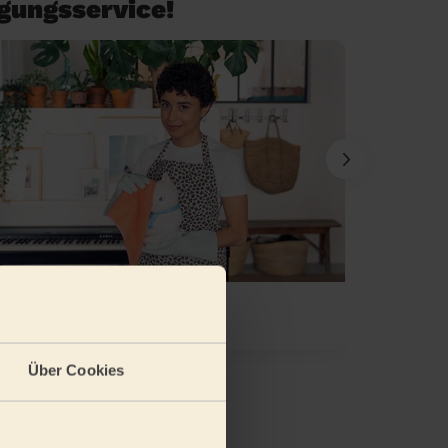
igungsservice!
Frühjahrsputz
Grundr
Über Cookies