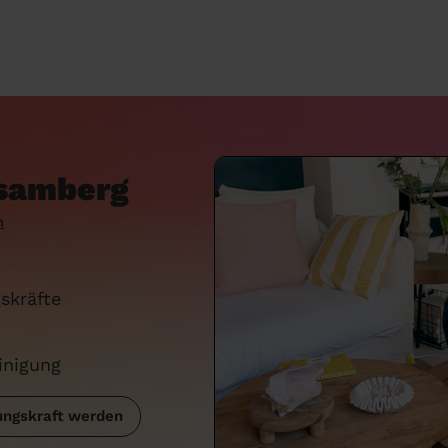
isamberg
n
skräfte
inigung
ngskraft werden