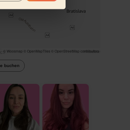
© Woosmap
© OpenMapTiles
© OpenStreetMap contributors
se buchen