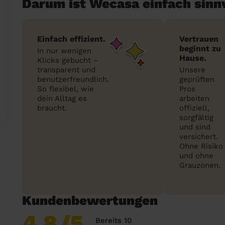
Darum ist Wecasa einfach sinn
Einfach effizient.
Vertrauen
beginnt zu
In nur wenigen
Hause.
Klicks gebucht –
transparent und
Unsere
benutzerfreundlich.
geprüften
So flexibel, wie
Pros
dein Alltag es
arbeiten
braucht.
offiziell,
sorgfältig
und sind
versichert.
Ohne Risiko
und ohne
Grauzonen.
Kundenbewertungen
4,8
/5
Bereits 10