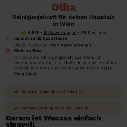
Olha
Endreinigung Ferienwohnung: Was du
Überall in Österreich
wissen solltest
Reinigungskraft für deinen Haushalt
Städte
Kosten Haushaltshilfe 2026 in Österreich:
in Wien
Was ist ein fairer Preis?
Die Regionen
4,8/5
•
13 Bewertungen
•
38 Sessions
Kommt zu dir nach Hause
Putzhilfe finden: Die besten Alternativen
Unsere Artikel haushaltshilfe
Bis zu 10km von Wien
Karte ansehen
zu Helpling & Co.
Mehr zu Olha
Ich bin Olha, Reinigungskraft aus Wien. Ich
Was macht eine Haushaltshilfe? Alles
übernehme Aufträge im Umkreis von bis zu 10 km
über die Aufgaben einer Haushaltshilfe
und bin in Vienna und Lower Austria im Einsatz.
Mehr lesen
Geprüfte Abschlüsse & Identität
Sichere Zahlung nach der Session
Darum ist Wecasa einfach
sinnvoll