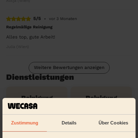
Alicja (Wien)
5/5
•
vor 3 Monaten
Regelmäßige Reinigung
Alles top, gute Arbeit!
Julia (Wien)
Weitere Bewertungen anzeigen
Dienstleistungen
Reinigung
Reinigung
regelmäßig
einmalig
Zustimmung
Details
Über Cookies
Reinigung
Reinigung der