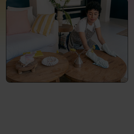
Endreinigung Ferienwohnung: Was du
Überall in Österreich
wissen solltest
Städte
Kosten Haushaltshilfe 2026 in Österreich:
Was ist ein fairer Preis?
Die Regionen
Putzhilfe finden: Die besten Alternativen
Unsere Artikel haushaltshilfe
zu Helpling & Co.
Was macht eine Haushaltshilfe? Alles
über die Aufgaben einer Haushaltshilfe