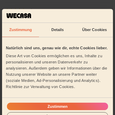
5/5
•
vor einem Monat
Regelmäßige Reinigung, Reinigungsmittel
Effizient, fleißig und flotte Pro. Sehr zufrieden!
Zustimmung
Details
Über Cookies
Alfred (Deutsch-Wagram)
Natürlich sind uns, genau wie dir, echte Cookies lieber.
5/5
•
vor 4 Monaten
Diese Art von Cookies ermöglichen es uns, Inhalte zu
Regelmäßige Reinigung
personalisieren und unseren Datenverkehr zu
Herr Aljassem war überpünktlich und sehr freundlich.
analysieren. Außerdem geben wir Informationen über die
Die vorgegebene Reinigungszeit wurde eingehalten,
kleine Änderungswünsche wurden bereitwillig ...
Mehr
Nutzung unserer Website an unsere Partner weiter
lesen
(soziale Medien, Ad-Personalisierung und Analytics).
Richtlinie zur Verwaltung von Cookies.
Tamara (Deutsch-Wagram)
Weitere Bewertungen anzeigen
Zustimmen