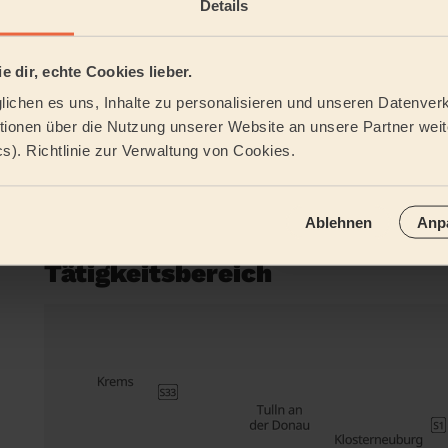
Details
Reinigung
Reinigung
e dir, echte Cookies lieber.
regelmäßig
einmalig
ichen es uns, Inhalte zu personalisieren und unseren Datenverk
ionen über die Nutzung unserer Website an unsere Partner weite
cs). Richtlinie zur Verwaltung von Cookies.
Reinigung der
Reinigungsmit
Ferienwohnung
Ablehnen
Anp
Tätigkeitsbereich