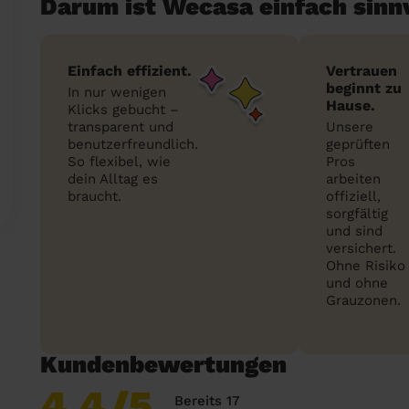
Darum ist Wecasa einfach sinn
Einfach effizient.
Vertrauen
beginnt zu
In nur wenigen
Hause.
Klicks gebucht –
transparent und
Unsere
benutzerfreundlich.
geprüften
So flexibel, wie
Pros
dein Alltag es
arbeiten
braucht.
offiziell,
sorgfältig
und sind
versichert.
Ohne Risiko
und ohne
Grauzonen.
Kundenbewertungen
4,4
/5
Bereits 17