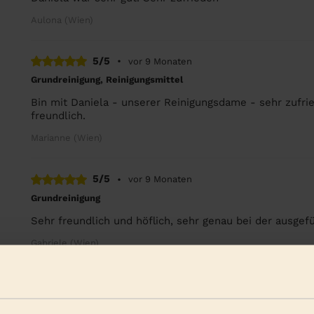
Aulona (Wien)
5/5
•
vor 9 Monaten
Grundreinigung, Reinigungsmittel
Bin mit Daniela - unserer Reinigungsdame - sehr zufried
freundlich.
Marianne (Wien)
5/5
•
vor 9 Monaten
Grundreinigung
Sehr freundlich und höflich, sehr genau bei der ausgefü
Gabriele (Wien)
Weitere Bewertung
Dienstleistungen