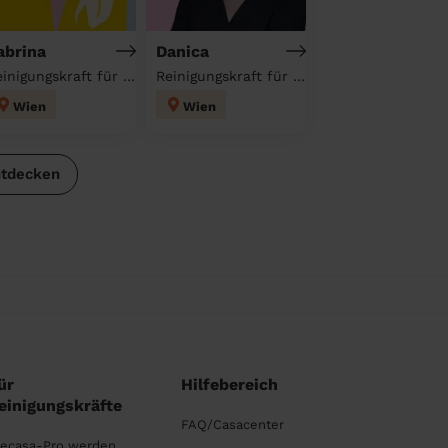
abrina
Danica
Reinigungskraft für deinen Haushalt
Reinigungskraft für deinen Haushalt
Wien
Wien
ntdecken
ür
Hilfebereich
einigungskräfte
FAQ/Casacenter
ecasa-Pro werden