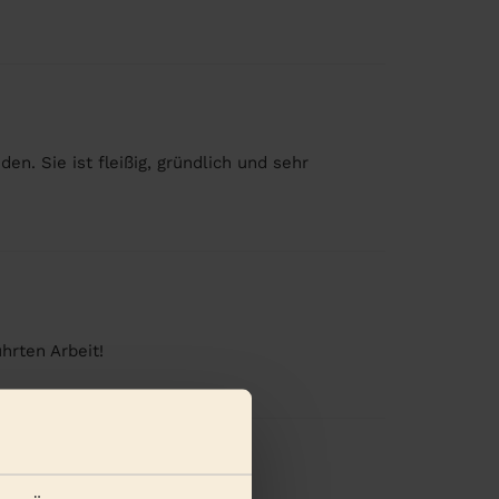
en. Sie ist fleißig, gründlich und sehr
hrten Arbeit!
en anzeigen