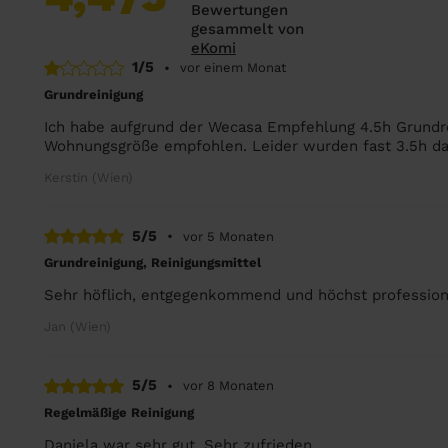
Bewertungen
gesammelt von
eKomi
1/5
•
vor einem Monat
Grundreinigung
Ich habe aufgrund der Wecasa Empfehlung 4.5h Grundr
Wohnungsgröße empfohlen. Leider wurden fast 3.5h da
Kerstin (Wien)
5/5
•
vor 5 Monaten
Grundreinigung, Reinigungsmittel
Sehr höflich, entgegenkommend und höchst profession
Jan (Wien)
5/5
•
vor 8 Monaten
Regelmäßige Reinigung
Daniela war sehr gut. Sehr zufrieden