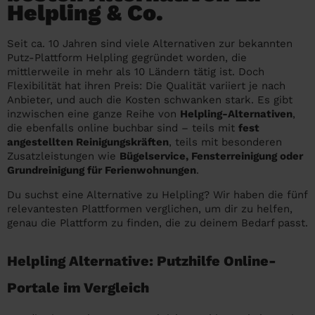
Helpling & Co.
Endreinigung Ferienwohnung: Was du
Überall in Österreich
wissen solltest
Seit ca. 10 Jahren sind viele Alternativen zur bekannten
Städte
Kosten Haushaltshilfe 2026 in Österreich:
Putz-Plattform Helpling gegründet worden, die
mittlerweile in mehr als 10 Ländern tätig ist. Doch
Was ist ein fairer Preis?
Die Regionen
Flexibilität hat ihren Preis: Die Qualität variiert je nach
Anbieter, und auch die Kosten schwanken stark. Es gibt
Putzhilfe finden: Die besten Alternativen
Unsere Artikel haushaltshilfe
inzwischen eine ganze Reihe von
Helpling-Alternativen
,
zu Helpling & Co.
die ebenfalls online buchbar sind – teils mit
fest
angestellten Reinigungskräften
, teils mit besonderen
Was macht eine Haushaltshilfe? Alles
Zusatzleistungen wie
Bügelservice, Fensterreinigung oder
über die Aufgaben einer Haushaltshilfe
Grundreinigung für Ferienwohnungen
.
Du suchst eine Alternative zu Helpling? Wir haben die fünf
relevantesten Plattformen verglichen, um dir zu helfen,
genau die Plattform zu finden, die zu deinem Bedarf passt.
Helpling Alternative: Putzhilfe Online-
Portale im Vergleich