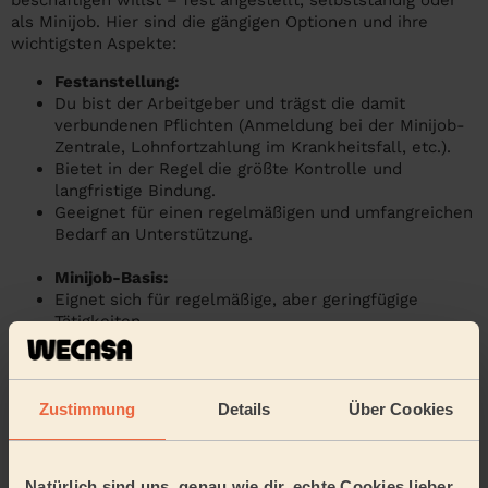
beschäftigen willst – fest angestellt, selbstständig oder
als Minijob. Hier sind die gängigen Optionen und ihre
wichtigsten Aspekte:
Festanstellung:
Du bist der Arbeitgeber und trägst die damit
verbundenen Pflichten (Anmeldung bei der Minijob-
Zentrale, Lohnfortzahlung im Krankheitsfall, etc.).
Bietet in der Regel die größte Kontrolle und
langfristige Bindung.
Geeignet für einen regelmäßigen und umfangreichen
Bedarf an Unterstützung.
Minijob-Basis:
Eignet sich für regelmäßige, aber geringfügige
Tätigkeiten.
Die Anmeldung bei der Minijob-Zentrale ist
erforderlich.
Weniger flexibel als selbstständige Kräfte.
Zustimmung
Details
Über Cookies
Selbstständige Reinigungskraft:
Bringt in der Regel eigene Versicherungen mit
(Berufshaftpflicht).
Natürlich sind uns, genau wie dir, echte Cookies lieber.