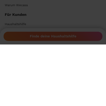
Warum Wecasa
Für Kunden
Haushaltshilfe
Reinigungskraft
Finde deine Haushaltshilfe
Putzfrau
Reinigungsservice
Putzfee
Putzhilfe
Putzkraft
Haushaltsreinigung
Für Reinigungskräfte