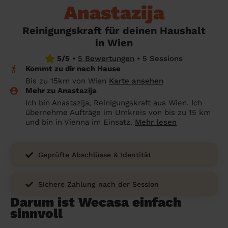
Anastazija
Endreinigung Ferienwohnung: Was du
Überall in Österreich
wissen solltest
Reinigungskraft für deinen Haushalt
Städte
Kosten Haushaltshilfe 2026 in Österreich:
in Wien
Was ist ein fairer Preis?
Die Regionen
5/5
•
5 Bewertungen
•
5 Sessions
Kommt zu dir nach Hause
Putzhilfe finden: Die besten Alternativen
Unsere Artikel haushaltshilfe
Bis zu 15km von Wien
Karte ansehen
zu Helpling & Co.
Mehr zu Anastazija
Ich bin Anastazija, Reinigungskraft aus Wien. Ich
Was macht eine Haushaltshilfe? Alles
übernehme Aufträge im Umkreis von bis zu 15 km
über die Aufgaben einer Haushaltshilfe
und bin in Vienna im Einsatz.
Mehr lesen
Geprüfte Abschlüsse & Identität
Sichere Zahlung nach der Session
Darum ist Wecasa einfach
sinnvoll