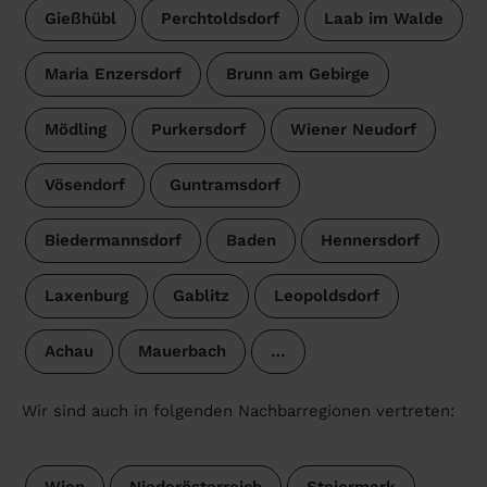
Gießhübl
Perchtoldsdorf
Laab im Walde
Maria Enzersdorf
Brunn am Gebirge
Mödling
Purkersdorf
Wiener Neudorf
Vösendorf
Guntramsdorf
Biedermannsdorf
Baden
Hennersdorf
Laxenburg
Gablitz
Leopoldsdorf
Achau
Mauerbach
…
Wir sind auch in folgenden Nachbarregionen vertreten: