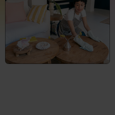
Endreinigung Ferienwohnung: Was du
Überall in Österreich
wissen solltest
Städte
Kosten Haushaltshilfe 2026 in Österreich:
Was ist ein fairer Preis?
Die Regionen
Putzhilfe finden: Die besten Alternativen
Unsere Artikel haushaltshilfe
zu Helpling & Co.
Was macht eine Haushaltshilfe? Alles
über die Aufgaben einer Haushaltshilfe