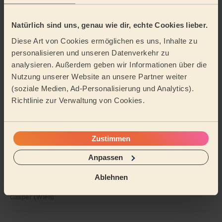
noch 4 andere Sprachen! Ist sehr gebildet und hat e...
Mehr lesen
Natürlich sind uns, genau wie dir, echte Cookies lieber.
Otto (Wien)
Diese Art von Cookies ermöglichen es uns, Inhalte zu
personalisieren und unseren Datenverkehr zu
5/5
•
vor einem Tag
analysieren. Außerdem geben wir Informationen über die
Einmalige Reinigung
Nutzung unserer Website an unsere Partner weiter
Mohammed war super gründlich, sehr freundlich und
(soziale Medien, Ad-Personalisierung und Analytics).
hat auch immer wieder nachgefragt, ob alles zu meiner
Richtlinie zur Verwaltung von Cookies.
Zufriedenheit ist. Wirklich super!
Laura (Wien)
Zustimmen
5/5
•
vor einem Tag
Anpassen
Einmalige Reinigung, Reinigungsmittel
Ablehnen
Top Service, schnelle und professionelle Reinigung
Gasper (Wien)