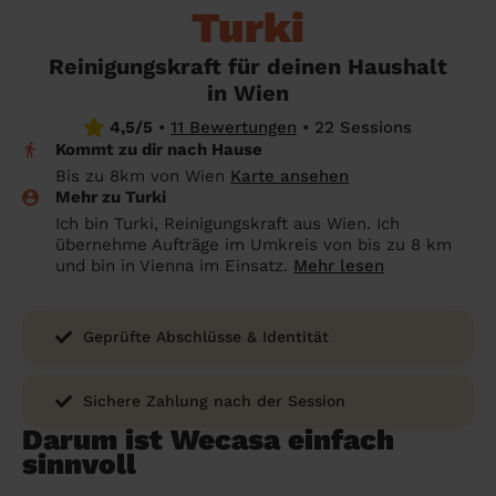
Turki
Endreinigung Ferienwohnung: Was du
Überall in Österreich
wissen solltest
Reinigungskraft für deinen Haushalt
Städte
Kosten Haushaltshilfe 2026 in Österreich:
in Wien
Was ist ein fairer Preis?
Die Regionen
4,5/5
•
11 Bewertungen
•
22 Sessions
Kommt zu dir nach Hause
Putzhilfe finden: Die besten Alternativen
Unsere Artikel haushaltshilfe
Bis zu 8km von Wien
Karte ansehen
zu Helpling & Co.
Mehr zu Turki
Ich bin Turki, Reinigungskraft aus Wien. Ich
Was macht eine Haushaltshilfe? Alles
übernehme Aufträge im Umkreis von bis zu 8 km
über die Aufgaben einer Haushaltshilfe
und bin in Vienna im Einsatz.
Mehr lesen
Geprüfte Abschlüsse & Identität
Sichere Zahlung nach der Session
Darum ist Wecasa einfach
sinnvoll