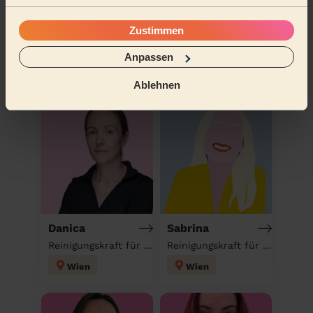
Zustimmen
An meine Adresse buchen
Anpassen
Weitere Pros entdecken
Ablehnen
Danica
Sabrina
Reinigungskraft für deinen Haushalt
Reinigungskraft für deinen Haushalt
Wien
Wien