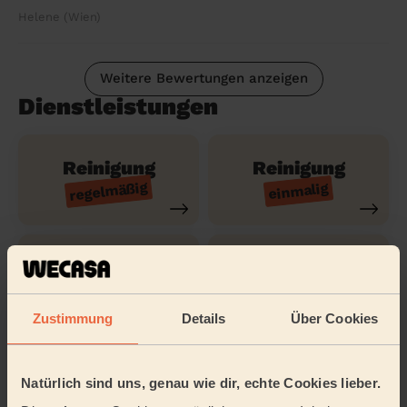
Helene (Wien)
Weitere Bewertungen anzeigen
Dienstleistungen
Reinigung
Reinigung
regelmäßig
einmalig
Reinigung
Reinigung der
gründlich
Ferienwohnung
Zustimmung
Details
Über Cookies
Reinigungsmittel
Natürlich sind uns, genau wie dir, echte Cookies lieber.