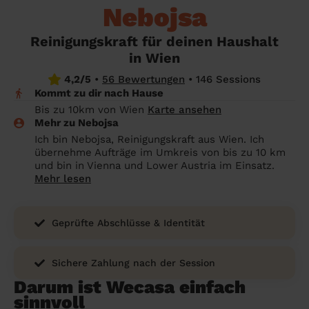
Nebojsa
Endreinigung Ferienwohnung: Was du
Überall in Österreich
wissen solltest
Reinigungskraft für deinen Haushalt
Städte
Kosten Haushaltshilfe 2026 in Österreich:
in Wien
Was ist ein fairer Preis?
Die Regionen
4,2/5
•
56 Bewertungen
•
146 Sessions
Kommt zu dir nach Hause
Putzhilfe finden: Die besten Alternativen
Unsere Artikel haushaltshilfe
Bis zu 10km von Wien
Karte ansehen
zu Helpling & Co.
Mehr zu Nebojsa
Ich bin Nebojsa, Reinigungskraft aus Wien. Ich
Was macht eine Haushaltshilfe? Alles
übernehme Aufträge im Umkreis von bis zu 10 km
über die Aufgaben einer Haushaltshilfe
und bin in Vienna und Lower Austria im Einsatz.
Mehr lesen
Geprüfte Abschlüsse & Identität
Sichere Zahlung nach der Session
Darum ist Wecasa einfach
sinnvoll