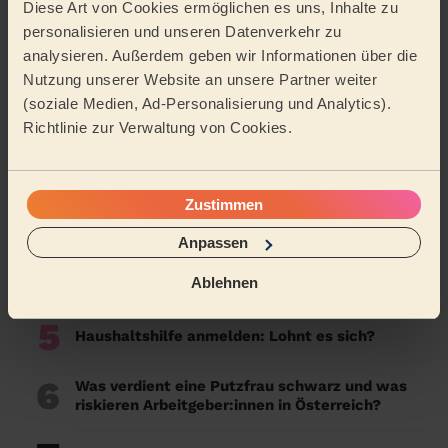
Diese Art von Cookies ermöglichen es uns, Inhalte zu
Top-Artikel Haushaltshilfe
personalisieren und unseren Datenverkehr zu
analysieren. Außerdem geben wir Informationen über die
Nutzung unserer Website an unsere Partner weiter
1
Warum Wecasa?
(soziale Medien, Ad-Personalisierung und Analytics).
Richtlinie zur Verwaltung von Cookies.
2
Wer wir sind – Wecasa hinter den Kulissen
3
Versicherung Haushaltshilfe: Alles, was du
Zustimmen
2026 wissen musst
Anpassen
4
Putzfrau Stundenlohn 2026 in Österreich: Was
Ablehnen
kostet eine Reinigungskraft pro Stunde?
5
Haushaltshilfe anmelden: Lohnt es sich?
6
Was verdient eine Putzfrau schwarz und was
riskieren Arbeitgeber:innen in Österreich?