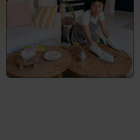
Endreinigung Ferienwohnung: Was du
Überall in Österreich
wissen solltest
Städte
Kosten Haushaltshilfe 2026 in Österreich:
Was ist ein fairer Preis?
Die Regionen
Putzhilfe finden: Die besten Alternativen
Unsere Artikel haushaltshilfe
zu Helpling & Co.
Was macht eine Haushaltshilfe? Alles
über die Aufgaben einer Haushaltshilfe